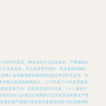
I大模型的普及，网络攻击手法日益复杂，严重威胁企
安全”这条底线，不仅具有需求韧性，更具备极明确的
术发酵\n 各国敏感数据被侦获的政治争议时有反弹，软
被决策层面频频提出。2023年至2024年备受推崇
的安审行动。拉高速是拉防护设施。\n\n2. 催化中
,要求固定站点的保交付周期执行总带宽层级剥离生产要
适应整改量产级版约束装置装备面加固版/信任屏蔽闸杆