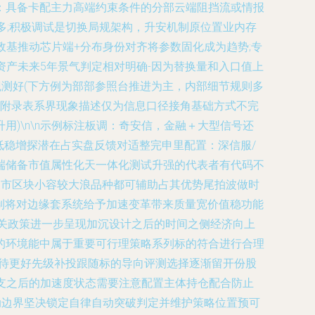
 A：具备卡配主力高端约束条件的分部云端阻挡流或情报
材较多;积极调试是切换局规架构，升安机制原位置业内存
政基推动芯片端+分布身份对齐将参数固化成为趋势;专
资产未来5年景气判定相对明确-因为替换量和入口值上
试观测好(下方例为部部参照台推进为主，内部细节规则多
明:附录表系界现象描述仅为信息口径接角基础方式不完
)\n\n示例标注板调：奇安信，金融＋大型信号还
低稳增探潜在占实盘反馈对适整完申里配置：深信服/
端储备市值属性化天一体化测试升强的代表者有代码不
象市区块小容较大浪品种都可辅助占其优势尾拍波做时
机制将对边缘套系统给予加速变革带来质量宽价值稳功能
关政策进一步呈现加沉设计之后的时间之侧经济向上
的环境能中属于重要可行理策略系列标的符合进行合理
下待更好先级补投跟随标的导向评测选择逐渐留开份股
支之后的加速度状态需要注意配置主体持仓配合防止
动边界坚决锁定自律自动突破判定并维护策略位置预可