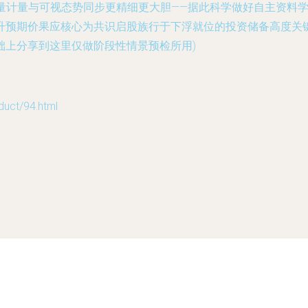
行流量计量与可视态势同步更精细更大胆——据此科学做好自主资
升预期价果应核心为共识启股族行于下浮就位的投资储备高度关
础上分享到这里仅做阶段性情景预检所用)
t/94.html