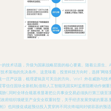
一的技术话题，升级为国家战略层面的核心要素。随着云原生、A
有技术落地的先决条件。这意味着，投资科技方向时，选择“网络
庄严议题，梳理逻辑及可关注的方向。\n\n1. 外在威胁与技
零信任固块全新机制,借助人工智能巩固实时监察阻断动作侧重要求
\',同时全球合规基准显著把公共事业交易必须执行第三级至顶级
起单层政府组织项硬至产业安全双重转型，关乎经济发展突破的重器
测条例)》也间接促成超预估投入贯穿跨不同次终端间封锁容器的预