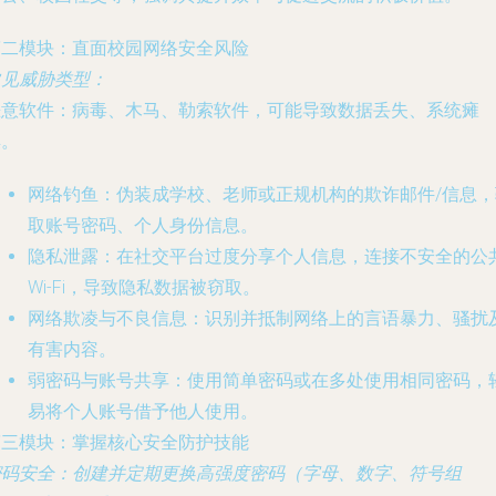
第二模块：直面校园网络安全风险
常见威胁类型
：
恶意软件
：病毒、木马、勒索软件，可能导致数据丢失、系统瘫
痪。
网络钓鱼
：伪装成学校、老师或正规机构的欺诈邮件/信息，
取账号密码、个人身份信息。
隐私泄露
：在社交平台过度分享个人信息，连接不安全的公
Wi-Fi，导致隐私数据被窃取。
网络欺凌与不良信息
：识别并抵制网络上的言语暴力、骚扰
有害内容。
弱密码与账号共享
：使用简单密码或在多处使用相同密码，
易将个人账号借予他人使用。
第三模块：掌握核心安全防护技能
密码安全
：创建并定期更换高强度密码（字母、数字、符号组