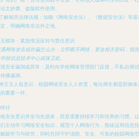
绝论文抄袭、盗版软件使用。
了解相关法律法规
：知晓《网络安全法》、《数据安全法》等基
规定，明确网络非法外之地。
第五模块：紧急情况应对与责任意识
遭遇网络攻击或诈骗怎么办
：立即断开网络，更改相关密码，报
给学校信息技术中心或保卫处。
发现安全漏洞或异常
：及时向学校网络管理部门反馈，不私自测
或传播漏洞。
树立主人翁意识
：校园网络安全人人有责，每位师生都是防御体
中的重要一环。
与呼吁
网络安全意识并非与生俱来，而是需要持续学习和培养的习惯。
我们主动学习网络安全知识，规范个人网络行为，熟练运用信息
术赋能学习与研究，同时共同守护清朗、安全、可靠的校园网络