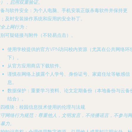
合），启用双重验证。
设备与软件安全
：为个人电脑、手机安装正版杀毒软件并保持更
新；及时安装操作系统和应用的安全补丁。
安全上网行为
：
识别可疑链接与附件（不轻易点击）。
使用学校提供的官方VPN访问校内资源（尤其在公共网络环
下）。
从官方应用商店下载软件。
谨慎在网络上披露个人学号、身份证号、家庭住址等敏感信
息。
数据保护
：重要学习资料、论文定期备份（本地备份与云备
结合）。
第四模块：校园信息技术使用的伦理与法规
遵守网络行为规范
：尊重他人，文明发言，不传播谣言，不参与
络暴力。
保护知识产权
：合理使用数字资源，引用他人成果时注明出处，